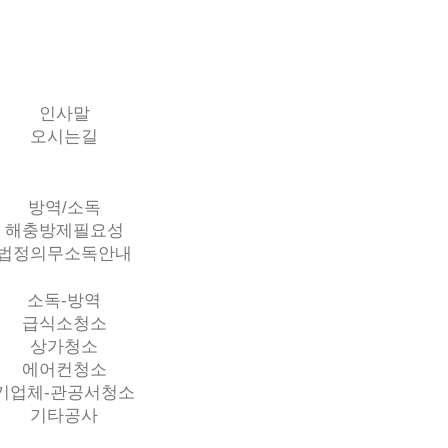
인사말
오시는길
방역/소독
해충방제필요성
법정의무소독안내
소독-방역
급식소청소
상가청소
에어컨청소
기업체-관공서청소
기타공사